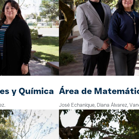
les y Química
Área de Matemáti
ez.
José Echanique, Diana Álvarez, Van